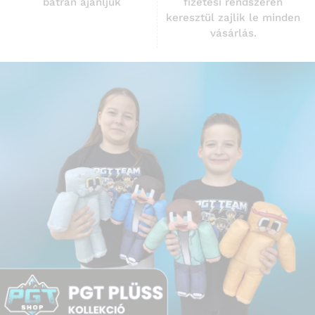
bátran ajánljuk
fizetési rendszerén
keresztül zajlik le minden
vásárlás.