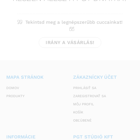
Tekintsd meg a legnépszerűbb cuccainkat!
IRÁNY A VÁSÁRLÁS!
MAPA STRÁNOK
ZÁKAZNÍCKY ÚČET
DOMOV
PRIHLÁSIŤ SA
PRODUKTY
ZAREGISTROVAŤ SA
MÔJ PROFIL
KOŠÍK
OBĽÚBENÉ
INFORMÁCIE
PGT STÚDIÓ KFT